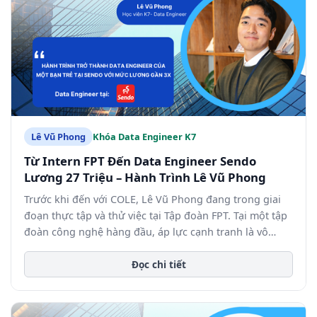
Lê Vũ Phong
Khóa Data Engineer K7
Từ Intern FPT Đến Data Engineer Sendo
Lương 27 Triệu – Hành Trình Lê Vũ Phong
Trước khi đến với COLE, Lê Vũ Phong đang trong giai
đoạn thực tập và thử việc tại Tập đoàn FPT. Tại một tập
đoàn công nghệ hàng đầu, áp lực cạnh tranh là vô
cùng lớn.
Đọc chi tiết