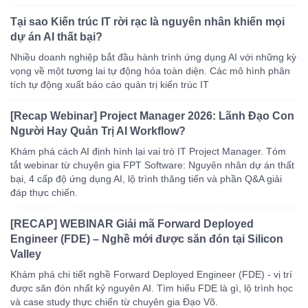
Tại sao Kiến trúc IT rời rạc là nguyên nhân khiến mọi
dự án AI thất bại?
Nhiều doanh nghiệp bắt đầu hành trình ứng dụng AI với những kỳ
vọng về một tương lai tự động hóa toàn diện. Các mô hình phân
tích tự động xuất báo cáo quản trị kiến trúc IT
[Recap Webinar] Project Manager 2026: Lãnh Đạo Con
Người Hay Quản Trị AI Workflow?
Khám phá cách AI định hình lại vai trò IT Project Manager. Tóm
tắt webinar từ chuyên gia FPT Software: Nguyên nhân dự án thất
bại, 4 cấp độ ứng dụng AI, lộ trình thăng tiến và phần Q&A giải
đáp thực chiến.
[RECAP] WEBINAR Giải mã Forward Deployed
Engineer (FDE) – Nghề mới được săn đón tại Silicon
Valley
Khám phá chi tiết nghề Forward Deployed Engineer (FDE) - vị trí
được săn đón nhất kỷ nguyên AI. Tìm hiểu FDE là gì, lộ trình học
và case study thực chiến từ chuyên gia Đạo Võ.