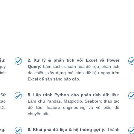
ệu:
2. Xử lý & phân tích với Excel và Power
quy
Query:
Làm sạch, chuẩn hóa dữ liệu; phân tích
inh
đa chiều; xây dựng mô hình dữ liệu ngay trên
Excel để sẵn sàng báo cáo.
Sử
5. Lập trình Python cho phân tích dữ liệu:
cao
Làm chủ Pandas, Matplotlib, Seaborn; thao tác
SDL
dữ liệu, feature engineering và vẽ biểu đồ
chuyên sâu.
ng:
8. Khai phá dữ liệu & hệ thống gợi ý:
Thành