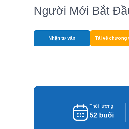
Người Mới Bắt Đầ
Nhận tư vấn
Tải về chương 
Thời lượng
52 buổi