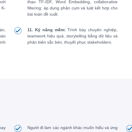
với
thạo TF-IDF, Word Embedding, collaborative
 K-
filtering; áp dụng phân cụm và luật kết hợp cho
bài toán đề xuất.
án,
11. Kỹ năng mềm:
Trình bày chuyên nghiệp,
báo
teamwork hiệu quả, storytelling bằng dữ liệu và
ình
phản biện sắc bén, thuyết phục stakeholders.
hay
Người đi làm các ngành khác muốn hiểu và ứng