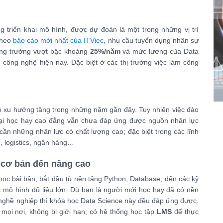
 triển khai mô hình, được dự đoán là một trong những vị trí
Theo
báo cáo mới nhất của ITViec
, nhu cầu tuyển dụng nhân sự
ăng trưởng vượt bậc khoảng
25%/năm
và mức lương của Data
g công nghệ hiện nay. Đặc biệt ở các thị trường việc làm công
 xu hướng tăng trong những năm gần đây. Tuy nhiên việc đào
g đại học hay cao đẳng vẫn chưa đáp ứng được nguồn nhân lực
ần những nhân lực có chất lượng cao; đặc biệt trong các lĩnh
ế, logistics, ngân hàng…
 cơ bản đến nâng cao
h học bài bản, bắt đầu từ nền tảng Python, Database, đến các kỹ
c mô hình dữ liệu lớn. Dù bạn là người mới học hay đã có nền
 nghề nghiệp thì khóa học Data Science này đều đáp ứng được.
 mọi nơi, không bị giới hạn; có hệ thống học tập
LMS
để thực