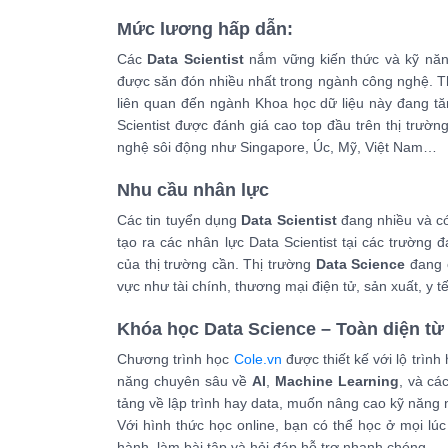
Mức lương hấp dẫn:
Các
Data Scientist
nắm vững kiến thức và kỹ năng
được săn đón nhiều nhất trong ngành công nghệ. 
liên quan đến ngành Khoa học dữ liệu này đang t
Scientist được đánh giá cao top đầu trên thị trườn
nghệ sôi động như Singapore, Úc, Mỹ, Việt Nam…
Nhu cầu nhân lực
Các tin tuyển dụng
Data Scientist
đang nhiều và có
tạo ra các nhân lực Data Scientist tại các trườn
của thị trường cần. Thị trường
Data Science
đang c
vực như tài chính, thương mại điện tử, sản xuất, y t
Khóa học Data Science – Toàn diện từ
Chương trình học
Cole.vn
được thiết kế với lộ trìn
năng chuyên sâu về
AI
,
Machine Learning
, và cá
tảng về lập trình hay data, muốn nâng cao kỹ năng
Với hình thức học online, bạn có thể học ở mọi lúc
hành, làm bài tập và hỏi đáp hỗ trợ nhanh chóng.