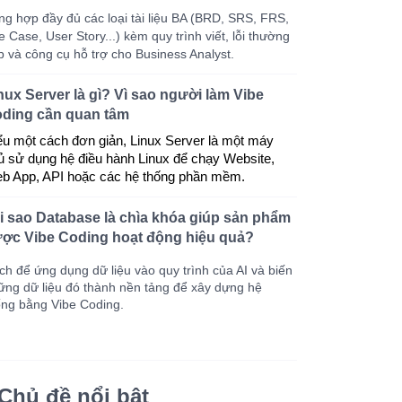
ng hợp đầy đủ các loại tài liệu BA (BRD, SRS, FRS,
 Case, User Story...) kèm quy trình viết, lỗi thường
p và công cụ hỗ trợ cho Business Analyst.
nux Server là gì? Vì sao người làm Vibe
ding cần quan tâm
ểu một cách đơn giản, Linux Server là một máy 
ủ sử dụng hệ điều hành Linux để chạy Website, 
b App, API hoặc các hệ thống phần mềm.
i sao Database là chìa khóa giúp sản phẩm
ợc Vibe Coding hoạt động hiệu quả?
ch để ứng dụng dữ liệu vào quy trình của AI và biến
ững dữ liệu đó thành nền tảng để xây dựng hệ
ống bằng Vibe Coding.
Chủ đề nổi bật