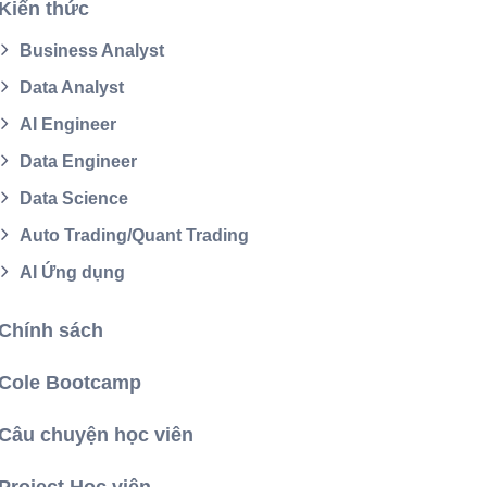
Kiến thức
ến thức
Business Analyst
ương AI Engineer 2026: Mức Lương Tại
Data Analyst
 Nội, TP.HCM, Việt Nam Và Thế Giới
AI Engineer
g AI Engineer tại Việt Nam hiện dao động 1.110–2.060 USD/tháng, tương
Data Engineer
g ~34 triệu đồng. Bài viết này giúp bạn có góc nhìn toàn cảnh về mức lươn
ngineer và cách tăng lương hiệu quả.
Data Science
Auto Trading/Quant Trading
AI Ứng dụng
Chính sách
Cole Bootcamp
Câu chuyện học viên