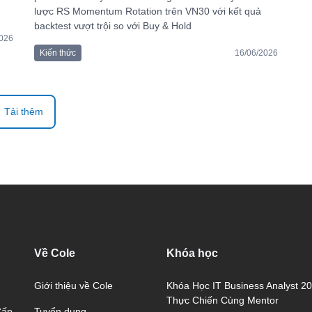
lược RS Momentum Rotation trên VN30 với kết quả
backtest vượt trội so với Buy & Hold
2026
Kiến thức
16/06/2026
Tải thêm
Về Cole
Khóa học
Giới thiệu về Cole
Khóa Học IT Business Analyst 2
Thực Chiến Cùng Mentor
Tuyển dụng
Cấp