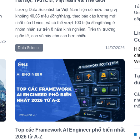
Hà Nội, TP.HCM, Việt Nam Và Thế Giới
Tổ
Lương Data Scientist tại Việt Nam hiện có mức trung vị
Use
n
khoảng 40,65 triệu đồng/tháng, theo báo cáo lương mới
gặ
nhất của ITviec, và có thể vượt 100 triệu đồng/tháng ở
nhóm nhân sự trên 8 năm kinh nghiệm. Trên thị trường
Li
quốc tế, con số này còn cao hơn nhiều
Co
2026
Data Science
14/07/2026
Hi
ch
We
Tạ
đư
Cá
nh
th
Top các Framework AI Engineer phổ biến nhất
2026 từ A-Z