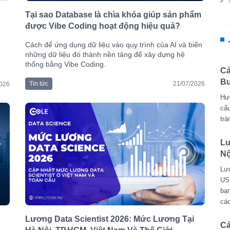
Tại sao Database là chìa khóa giúp sản phẩm
được Vibe Coding hoạt động hiệu quả?
Cách để ứng dụng dữ liệu vào quy trình của AI và biến
những dữ liệu đó thành nền tảng để xây dựng hệ
thống bằng Vibe Coding.
Cá
Bu
Tin tức
21/07/2026
2026
Hướ
cấu
trá
Lư
Nộ
Lươ
USD
bạn
các
Lương Data Scientist 2026: Mức Lương Tại
Cá