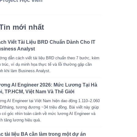
Project Học viên
Tin mới nhất
ch Viết Tài Liệu BRD Chuẩn Dành Cho IT
siness Analyst
ng dẫn cách viết tài liệu BRD chuẩn theo 7 bước, kèm
 trúc, ví dụ minh họa thực tế và lỗi thường gặp cần
nh khi làm Business Analyst.
ơng AI Engineer 2026: Mức Lương Tại Hà
i, TP.HCM, Việt Nam Và Thế Giới
ng AI Engineer tại Việt Nam hiện dao động 1.110–2.060
/tháng, tương đương ~34 triệu đồng. Bài viết này giúp
 có góc nhìn toàn cảnh về mức lương AI Engineer và
h tăng lương hiệu quả.
c tài liệu BA cần làm trong một dự án