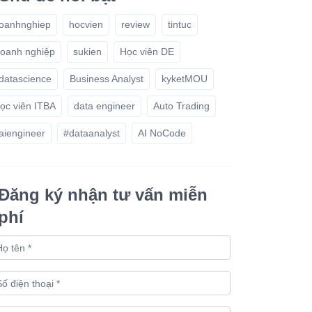
oanhnghiep
hocvien
review
tintuc
oanh nghiệp
sukien
Học viên DE
datascience
Business Analyst
kyketMOU
ọc viên ITBA
data engineer
Auto Trading
aiengineer
#dataanalyst
AI NoCode
Đăng ký nhận tư vấn miễn
phí