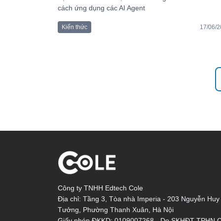
cách ứng dụng các AI Agent
Kiến thức
17/06/
Công ty TNHH Edtech Cole
Địa chỉ: Tầng 3, Tòa nhà Imperia - 203 Nguyễn Huy
Tưởng, Phường Thanh Xuân, Hà Nội
Giấy phép ĐKKD: 0109007268 - Do SKHĐT TPHN 