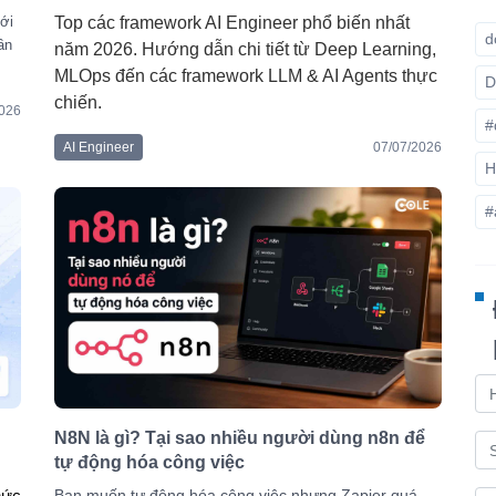
ới
Top các framework AI Engineer phổ biến nhất 
d
ần
năm 2026. Hướng dẫn chi tiết từ Deep Learning, 
MLOps đến các framework LLM & AI Agents thực 
D
chiến.
2026
#
AI Engineer
07/07/2026
H
#
N8N là gì? Tại sao nhiều người dùng n8n để
tự động hóa công việc
Bạn muốn tự động hóa công việc nhưng Zapier quá