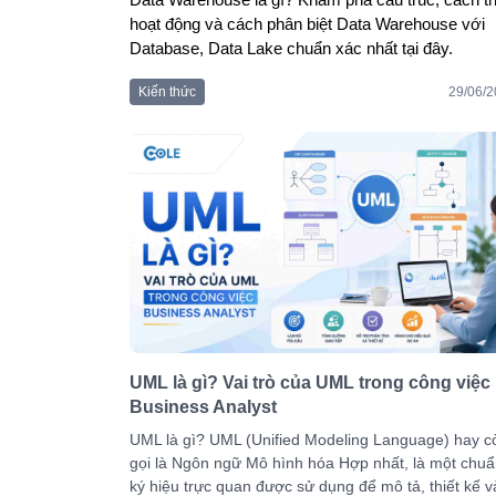
Data Warehouse là gì? Khám phá cấu trúc, cách th
hoạt động và cách phân biệt Data Warehouse với 
Database, Data Lake chuẩn xác nhất tại đây.
Kiến thức
29/06/
UML là gì? Vai trò của UML trong công việc
Business Analyst
UML là gì? UML (Unified Modeling Language) hay c
gọi là Ngôn ngữ Mô hình hóa Hợp nhất, là một chu
ký hiệu trực quan được sử dụng để mô tả, thiết kế v