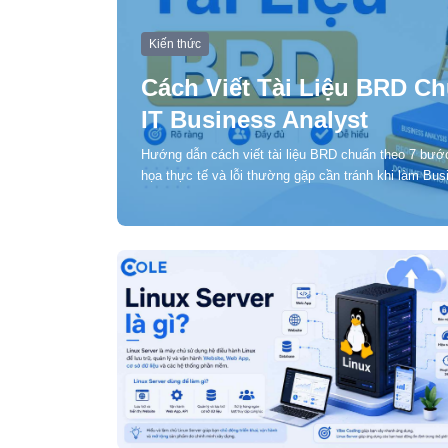
Kiến thức
Cách Viết Tài Liệu BRD C
IT Business Analyst
Hướng dẫn cách viết tài liệu BRD chuẩn theo 7 bước
họa thực tế và lỗi thường gặp cần tránh khi làm Bus