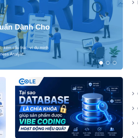
Ki
L
huẩn Dành Cho
Hà
Lươn
, kèm cấu trúc, ví dụ minh
đươn
iness Analyst.
AI E