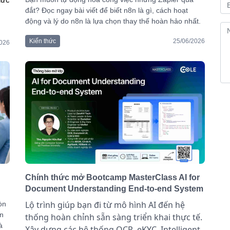
ức 
đắt? Đọc ngay bài viết để biết n8n là gì, cách hoạt
động và lý do n8n là lựa chọn thay thế hoàn hảo nhất.
Kiến thức
25/06/2026
2026
Chính thức mở Bootcamp MasterClass AI for
Document Understanding End-to-end System
Lộ trình giúp bạn đi từ mô hình AI đến hệ
òn
ẩn
thống hoàn chỉnh sẵn sàng triển khai thực tế.
à
X
ây dựng các hệ thống OCR, eKYC, Intelligent