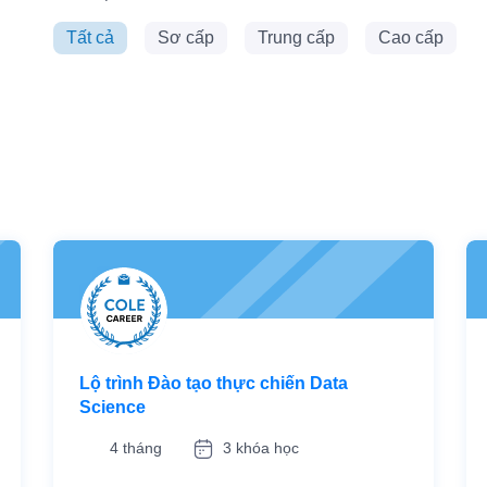
Tất cả
Sơ cấp
Trung cấp
Cao cấp
Lộ trình Đào tạo thực chiến Data
Science
4 tháng
3 khóa học