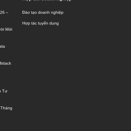
026 –
Đào tạo doanh nghiệp
Hợp tác tuyển dụng
ời Mới
ata
lstack
u Tư
 Tháng