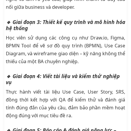
nối giữa business và developer.
🔹 Giai đoạn 3: Thiết kế quy trình và mô hình hóa
hệ thống
Học viên sử dụng các công cụ như Draw.io, Figma,
BPMN Tool để vẽ sơ đồ quy trình (BPMN), Use Case
Diagram, và wireframe giao diện – kỹ năng không thể
thiếu của một BA chuyên nghiệp.
🔹 Giai đoạn 4: Viết tài liệu và kiểm thử nghiệp
vụ
Thực hành viết tài liệu Use Case, User Story, SRS,
đồng thời kết hợp với QA để kiểm thử và đánh giá
tính đúng đắn của yêu cầu, đảm bảo phần mềm hoạt
động đúng với mục tiêu đề ra.
🔹 Giai đoạn 5: Báo cáo & đánh giá năng lực –