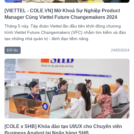
[VIETTEL - COLE.VN] Mở Khoá Sự Nghiệp Product
Manager Cùng Viettel Future Changemakers 2024
Tháng 5 này, Tập đoàn Viettel lần đầu tiên khởi động chương
trình Viettel Future Changemakers (VFC) nhằm tìm kiếm và đào
tạo những nhà quản trị - lãnh đạo tiềm năng.
Đối tác
24/05/2024
[COLE x SHB] Khóa đào tạo UI/UX cho Chuyên viên
Business Analyst tại Ngân hàng SHB