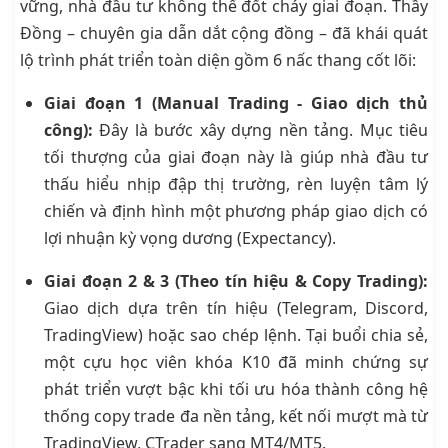
vững, nhà đầu tư không thể đốt cháy giai đoạn. Thầy
Đồng – chuyên gia dẫn dắt cộng đồng – đã khái quát
lộ trình phát triển toàn diện gồm 6 nấc thang cốt lõi:
Giai đoạn 1 (Manual Trading - Giao dịch thủ
công):
Đây là bước xây dựng nền tảng. Mục tiêu
tối thượng của giai đoạn này là giúp nhà đầu tư
thấu hiểu nhịp đập thị trường, rèn luyện tâm lý
chiến và định hình một phương pháp giao dịch có
lợi nhuận kỳ vọng dương (Expectancy).
Giai đoạn 2 & 3 (Theo tín hiệu & Copy Trading):
Giao dịch dựa trên tín hiệu (Telegram, Discord,
TradingView) hoặc sao chép lệnh. Tại buổi chia sẻ,
một cựu học viên khóa K10 đã minh chứng sự
phát triển vượt bậc khi tối ưu hóa thành công hệ
thống copy trade đa nền tảng, kết nối mượt mà từ
TradingView, CTrader sang MT4/MT5.