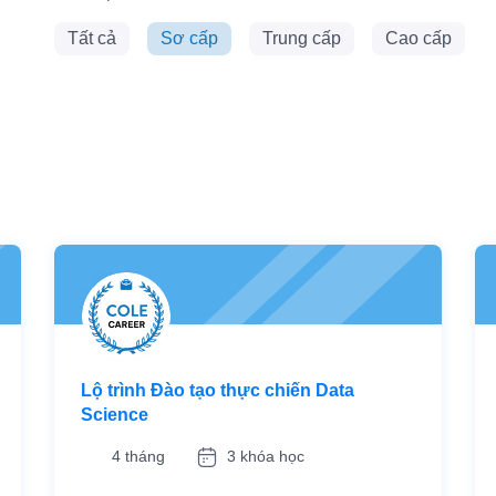
Tất cả
Sơ cấp
Trung cấp
Cao cấp
Lộ trình Đào tạo thực chiến Data
Science
4 tháng
3 khóa học