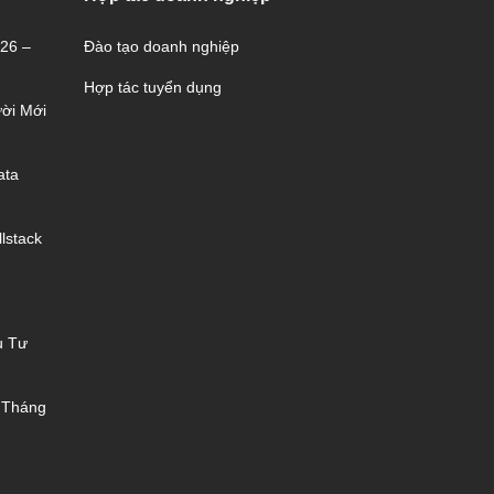
026 –
Đào tạo doanh nghiệp
Hợp tác tuyển dụng
ời Mới
ata
lstack
u Tư
 Tháng