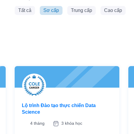
Tất cả
Sơ cấp
Trung cấp
Cao cấp
Lộ trình Đào tạo thực chiến Data
Science
4 tháng
3 khóa học