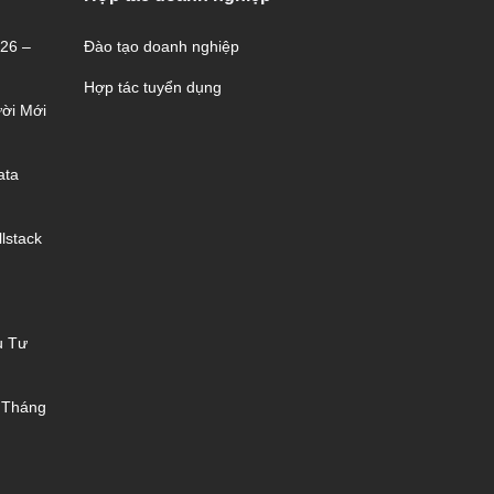
026 –
Đào tạo doanh nghiệp
Hợp tác tuyển dụng
ời Mới
ata
lstack
u Tư
 Tháng