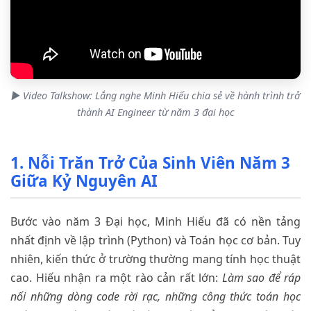
▶ Video Talkshow: Lắng nghe Minh Hiếu chia sẻ về hành trình trở
thành AI Engineer từ năm 3 đại học
1. Nỗi Trăn Trở Của Sinh Viên Năm 3
Giữa Kỷ Nguyên AI
Bước vào năm 3 Đại học, Minh Hiếu đã có nền tảng
nhất định về lập trình (Python) và Toán học cơ bản. Tuy
nhiên, kiến thức ở trường thường mang tính học thuật
cao. Hiếu nhận ra một rào cản rất lớn:
Làm sao để ráp
nối những dòng code rời rạc, những công thức toán học