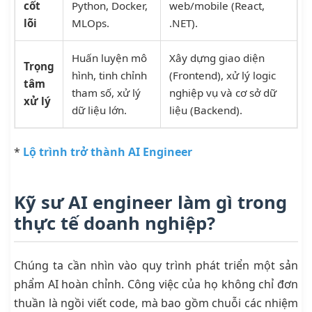
cốt
Python, Docker,
web/mobile (React,
lõi
MLOps.
.NET).
Huấn luyện mô
Xây dựng giao diện
Trọng
hình, tinh chỉnh
(Frontend), xử lý logic
tâm
tham số, xử lý
nghiệp vụ và cơ sở dữ
xử lý
dữ liệu lớn.
liệu (Backend).
*
Lộ trình trở thành AI Engineer
Kỹ sư AI engineer làm gì trong
thực tế doanh nghiệp?
Chúng ta cần nhìn vào quy trình phát triển một sản
phẩm AI hoàn chỉnh. Công việc của họ không chỉ đơn
thuần là ngồi viết code, mà bao gồm chuỗi các nhiệm