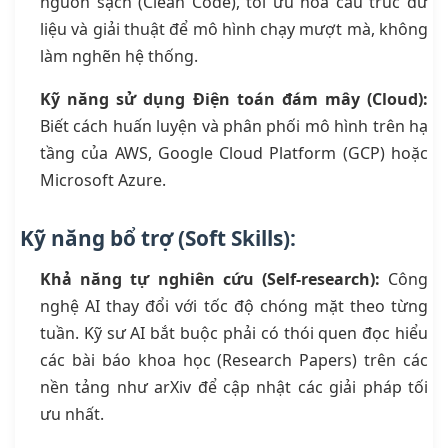
nguồn sạch (Clean Code), tối ưu hóa cấu trúc dữ
liệu và giải thuật để mô hình chạy mượt mà, không
làm nghẽn hệ thống.
Kỹ năng sử dụng Điện toán đám mây (Cloud):
Biết cách huấn luyện và phân phối mô hình trên hạ
tầng của AWS, Google Cloud Platform (GCP) hoặc
Microsoft Azure.
Kỹ năng bổ trợ (Soft Skills):
Khả năng tự nghiên cứu (Self-research):
Công
nghệ AI thay đổi với tốc độ chóng mặt theo từng
tuần. Kỹ sư AI bắt buộc phải có thói quen đọc hiểu
các bài báo khoa học (Research Papers) trên các
nền tảng như arXiv để cập nhật các giải pháp tối
ưu nhất.