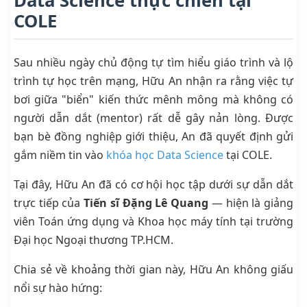
Data Science thực chiến tại
COLE
Sau nhiều ngày chủ động tự tìm hiểu giáo trình và lộ
trình tự học trên mạng, Hữu An nhận ra rằng việc tự
bơi giữa "biển" kiến thức mênh mông mà không có
người dẫn dắt (mentor) rất dễ gây nản lòng. Được
bạn bè đồng nghiệp giới thiệu, An đã quyết định gửi
gắm niềm tin vào
khóa học Data Science
tại COLE.
Tại đây, Hữu An đã có cơ hội học tập dưới sự dẫn dắt
trực tiếp của
Tiến sĩ Đặng Lê Quang
— hiện là giảng
viên Toán ứng dụng và Khoa học máy tính tại trường
Đại học Ngoại thương TP.HCM.
Chia sẻ về khoảng thời gian này, Hữu An không giấu
nổi sự hào hứng: