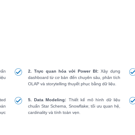
vấn
2. Trực quan hóa với Power BI:
Xây dựng
iệu
dashboard từ cơ bản đến chuyên sâu, phân tích
OLAP và storytelling thuyết phục bằng dữ liệu.
ted
5. Data Modeling:
Thiết kế mô hình dữ liệu
bán
chuẩn Star Schema, Snowflake; tối ưu quan hệ,
hực
cardinality và tính toàn vẹn.