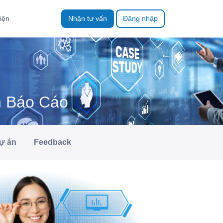
iện
Nhận tư vấn
Đăng nhập
n Báo Cáo
ự án
Feedback