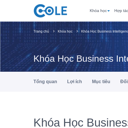
Khóa học
Hợp tá
Trang chủ
Khóa học
Khóa Học Business Intellige
Khóa Học Business Int
Tổng quan
Lợi ích
Mục tiêu
Đối
Khóa Học Busines