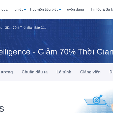
c doanh nghiệp
Học viên tiêu biểu
Tuyển dụng
Tin tức & Sự k
nce - Giảm 70% Thời Gian Báo Cáo
elligence - Giảm 70% Thời Gia
 tượng
Chuẩn đầu ra
Lộ trình
Giảng viên
D
s