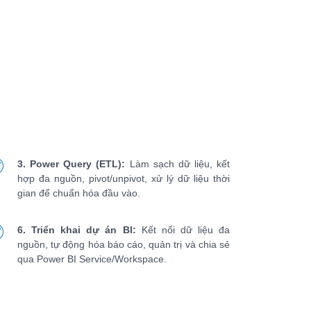
3. Power Query (ETL):
Làm sạch dữ liệu, kết
hợp đa nguồn, pivot/unpivot, xử lý dữ liệu thời
gian để chuẩn hóa đầu vào.
6. Triển khai dự án BI:
Kết nối dữ liệu đa
nguồn, tự động hóa báo cáo, quản trị và chia sẻ
qua Power BI Service/Workspace.