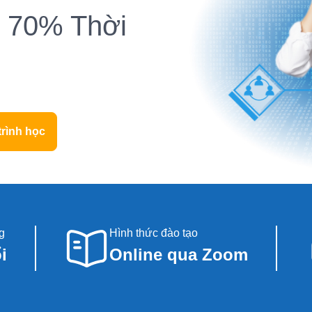
m 70% Thời
trình học
g
Hình thức đào tạo
i
Online qua Zoom