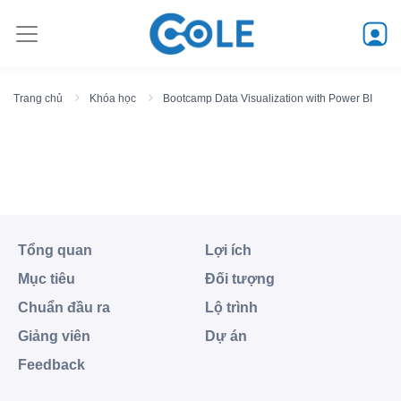
Trang chủ
Khóa học
Bootcamp Data Visualization with Power BI
Bootcamp Data Visualization
with Power BI
Tổng quan
Lợi ích
Mục tiêu
Đối tượng
Chuẩn đầu ra
Lộ trình
Giảng viên
Dự án
Feedback