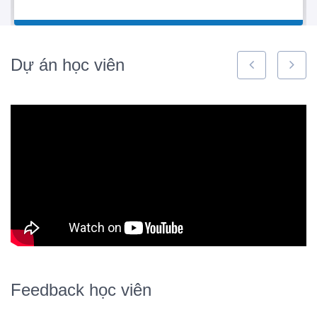
6+ năm kinh nghiệm đào tạo nhân sự quản lý cấp trung.
Xây dựng chương trình
Data Analyst
và đào tạo trực
tiếp cho 1000+ nhân sự.
15+ năm kinh nghiệm làm việc thực tế về Quản lý doanh
Dự án học viên
nghiệp, xây dựng hệ thống phần mềm CNTT trên các
công cụ lập trình cũng như
Tin học văn phòng
Excel,
GoogleSheet, PowerBI.
Đã đào tạo trực tiếp các phần mềm phân tích và xử lý
dữ liệu trên Excel, GoogleSheet, PowerBI +2000 người.
Đã đào tạo Online và Offline PowerBI cho hơn 100
nghìn người.
Đào tạo/Coaching/Tư vấn cho nhiều bạn quản lý, chủ
doanh nghiệp về một số mảng (xây dựng hệ thống,
chiến lược marketing, xây dựng sản phẩm, tài chính,
problem solving,...)
Feedback học viên