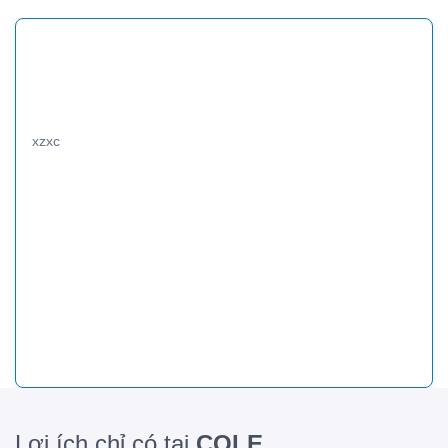
xzxc
Lợi ích chỉ có tại
COLE