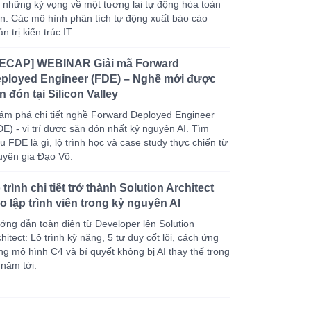
i những kỳ vọng về một tương lai tự động hóa toàn
ện. Các mô hình phân tích tự động xuất báo cáo
n trị kiến trúc IT
ECAP] WEBINAR Giải mã Forward
ployed Engineer (FDE) – Nghề mới được
n đón tại Silicon Valley
ám phá chi tiết nghề Forward Deployed Engineer
DE) - vị trí được săn đón nhất kỷ nguyên AI. Tìm
u FDE là gì, lộ trình học và case study thực chiến từ
uyên gia Đạo Võ.
 trình chi tiết trở thành Solution Architect
o lập trình viên trong kỷ nguyên AI
ớng dẫn toàn diện từ Developer lên Solution
hitect: Lộ trình kỹ năng, 5 tư duy cốt lõi, cách ứng
ng mô hình C4 và bí quyết không bị AI thay thế trong
 năm tới.