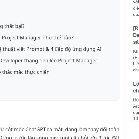
vớ
di
quả
g thất bại?
[R
De
 của Project Manager như thế nào?
să
hệ thuật viết Prompt & 4 Cấp độ ứng dụng AI
Kh
(F
 Developer thăng tiến lên Project Manager
hiể
ch
p thắc mắc thực chiến
Lộ
ch
Hư
Arc
dụ
10
 từ cột mốc ChatGPT ra mắt, đang làm thay đổi toàn
Đứng trước làn sóng này, một câu hỏi lớn được đặt