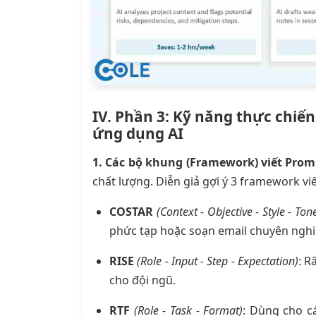
IV. Phần 3: Kỹ năng thực chiến
ứng dụng AI
1. Các bộ khung (Framework) viết Pro
chất lượng. Diễn giả gợi ý 3 framework vi
COSTAR
(Context - Objective - Style - To
phức tạp hoặc soạn email chuyên nghi
RISE
(Role - Input - Step - Expectation)
: R
cho đội ngũ.
RTF
(Role - Task - Format)
: Dùng cho c