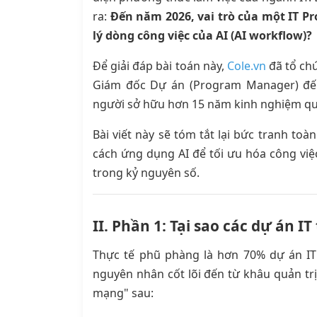
ra:
Đến năm 2026, vai trò của một IT P
lý dòng công việc của AI (AI workflow)?
Để giải đáp bài toán này,
Cole.vn
đã tổ ch
Giám đốc Dự án (Program Manager) đến
người sở hữu hơn 15 năm kinh nghiệm quản
Bài viết này sẽ tóm tắt lại bức tranh toà
cách ứng dụng AI để tối ưu hóa công vi
trong kỷ nguyên số.
II. Phần 1: Tại sao các dự án I
Thực tế phũ phàng là hơn 70% dự án IT
nguyên nhân cốt lõi đến từ khâu quản trị 
mạng" sau: