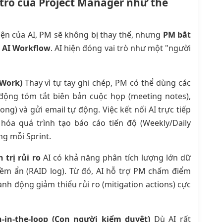
ai trò của Project Manager như thế
hiện của AI, PM sẽ không bị thay thế, nhưng
PM bắt
n AI Workflow
. AI hiện đóng vai trò như một "người
 Work)
Thay vì tự tay ghi chép, PM có thể dùng các
 động tóm tắt biên bản cuộc họp (meeting notes),
xong) và gửi email tự động. Việc kết nối AI trực tiếp
 hóa quá trình tạo báo cáo tiến độ (Weekly/Daily
ếng mỗi Sprint.
trị rủi ro
AI có khả năng phân tích lượng lớn dữ
tiềm ẩn (RAID log). Từ đó, AI hỗ trợ PM chấm điểm
nh động giảm thiểu rủi ro (mitigation actions) cực
-in-the-loop (Con người kiểm duyệt)
Dù AI rất