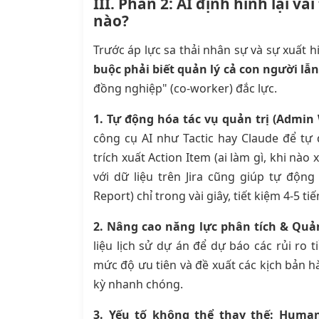
III. Phần 2: AI định hình lại v
nào?
Trước áp lực sa thải nhân sự và sự xuất 
buộc phải biết quản lý cả con người lẫ
đồng nghiệp" (co-worker) đắc lực.
1. Tự động hóa tác vụ quản trị (Admin
công cụ AI như Tactic hay Claude để tự
trích xuất Action Item (ai làm gì, khi nào 
với dữ liệu trên Jira cũng giúp tự động
Report) chỉ trong vài giây, tiết kiệm 4-5 ti
2. Nâng cao năng lực phân tích & Quản 
liệu lịch sử dự án để dự báo các rủi ro 
mức độ ưu tiên và đề xuất các kịch bản hà
kỳ nhanh chóng.
3. Yếu tố không thể thay thế: Human