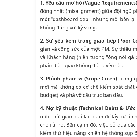
1. Yêu cầu mơ hồ (Vague Requirements
đồng nhất (misalignment) giữa đội ngũ ph
một "dashboard đẹp", nhưng mỗi bên lại 
không đúng với kỳ vọng.
2. Sự yếu kém trong giao tiếp (Poor 
gian và công sức của một PM. Sự thiếu mi
và Khách hàng (hiện tượng "ông nói gà b
phẩm bàn giao không đúng yêu cầu.
3. Phình phạm vi (Scope Creep)
Trong qu
mới mà không có cơ chế kiểm soát chặt c
budget) và phá vỡ cấu trúc ban đầu.
4. Nợ kỹ thuật (Technical Debt) & Ước
mốc thời gian quá lạc quan để lấy dự án 
cho rủi ro. Bên cạnh đó, việc bỏ qua các
kiểm thử hiệu năng khiến hệ thống sụp đ