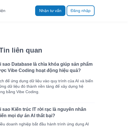
iện
Nhận tư vấn
Đăng nhập
Tin liên quan
i sao Database là chìa khóa giúp sản phẩm
ợc Vibe Coding hoạt động hiệu quả?
ch để ứng dụng dữ liệu vào quy trình của AI và biến
ững dữ liệu đó thành nền tảng để xây dựng hệ
ống bằng Vibe Coding.
i sao Kiến trúc IT rời rạc là nguyên nhân
iến mọi dự án AI thất bại?
iều doanh nghiệp bắt đầu hành trình ứng dụng AI