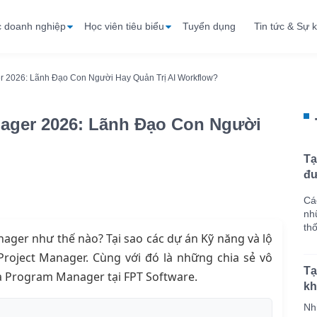
c doanh nghiệp
Học viên tiêu biểu
Tuyển dụng
Tin tức & Sự k
r 2026: Lãnh Đạo Con Người Hay Quản Trị AI Workflow?
nager 2026: Lãnh Đạo Con Người
Tạ
đư
Cá
nh
th
Manager như thế nào? Tại sao các dự án Kỹ năng và lộ
roject Manager. Cùng với đó là những chia sẻ vô
Tạ
à Program Manager tại FPT Software.
kh
Nh