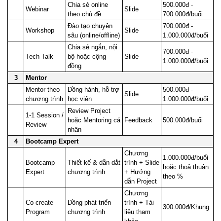
Chia sẻ online 
500.000đ - 
Webinar
Slide
theo chủ đề
700.000đ/buổi
Đào tạo chuyên 
700.000đ - 
Workshop
Slide
sâu (online/offline)
1.000.000đ/buổi
Chia sẻ ngắn, nội 
700.000đ - 
Tech Talk
bộ hoặc cộng 
Slide
1.000.000đ/buổi
đồng
3
Mentor
Mentor theo 
Đồng hành, hỗ trợ 
500.000đ - 
Slide
chương trình
học viên
1.000.000đ/buổi
Review Project 
1-1 Session / 
hoặc Mentoring cá 
Feedback
500.000đ/buổi
Review
nhân
4
Bootcamp Expert
Chương 
1.000.000đ/buổi 
Bootcamp 
Thiết kế & dẫn dắt 
trình + Slide 
hoặc thoả thuận 
Expert
chương trình
+ Hướng 
theo %
dẫn Project
Chương 
Co-create 
Đồng phát triển 
trình + Tài 
300.000đ/Khung
Program
chương trình
liệu tham 