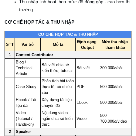
Thu nhập linh hoạt theo mức độ đóng góp - cao hơn thị 
trường
CƠ CHẾ HỢP TÁC & THU NHẬP
CƠ CHẾ HỢP TÁC & THU NHẬP
Định dạng 
Mức thu nhập 
STT
Vai trò
Mô tả
Output
tham khảo
1
Content Contributor
Blog / 
Bài viết chia sẻ 
Technical 
Bài viết
300.000đ/bài
kiến thức, tutorial
Article
Phân tích bài toán 
Case Study
thực tế, có chiều 
PDF
500.000đ/bài
sâu
Ebook / Tài 
Xây dựng tài liệu 
Ebook
500.000đ/bài
liệu dài
chuyên đề
Video 
Nội dung video 
500-
(Tutorial / 
ngắn chia sẻ kiến 
Video
700.000đ/video
Hands-on)
thức
2
Speaker