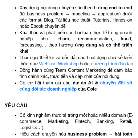
Xây dựng nội dung chuyên sâu theo hướng 
end-to-end
(từ business problem → modeling → application) dưới 
các format: Blog, Tài liệu học thuật, Tutorials, Hands-on 
hoặc Ebook chuyên đề
Khai thác và phát triển các bài toán thực tế trong doanh 
nghiệp như: churn, recommendation, fraud, 
forecasting… theo hướng 
ứng dụng và có thể triển 
khai
Tham gia thiết kế và dẫn dắt các hoạt động chia sẻ kiến 
thức như 
Webinar
, 
Workshop 
hoặc 
chương trình đào tạo
Đồng hành cùng Team Content Marketing để đảm bảo 
tính chính xác, thực tiễn và cập nhật của nội dung
Có cơ hội tham gia các 
dự án AI & 
chuyển đổi số 
cùng đối tác doanh nghiệp
 của Cole
YÊU CẦU
Có kinh nghiệm thực tế trong một hoặc nhiều domain (E-
commerce, Marketing, Fintech, Banking, Retail, 
Logistics…)
Hiểu cách chuyển hóa 
business problem → bài toán 