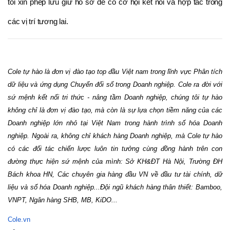
tôi xin phép lưu giữ hồ sơ để có cơ hội kết nối và hợp tác trong
các vị trí tương lai.
Cole tự hào là đơn vị đào tạo top đầu Việt nam trong lĩnh vực Phân tích 
dữ liệu và ứng dụng Chuyển đổi số trong Doanh nghiệp. Cole ra đời với 
sứ mệnh kết nối tri thức - nâng tầm Doanh nghiệp, chúng tôi tự hào 
không chỉ là đơn vị đào tạo, mà còn là sự lựa chọn tiềm năng của các 
Doanh nghiệp lớn nhỏ tại Việt Nam trong hành trình số hóa Doanh 
nghiệp. Ngoài ra, không chỉ khách hàng Doanh nghiệp, mà Cole tự hào 
có các đối tác chiến lược luôn tin tưởng cùng đồng hành trên con 
đường thực hiện sứ mệnh của mình: Sở KH&ĐT Hà Nội, Trường ĐH 
Bách khoa HN, Các chuyên gia hàng đầu VN về đầu tư tài chính, dữ 
liệu và số hóa Doanh nghiệp...Đội ngũ khách hàng thân thiết: Bamboo, 
VNPT, Ngân hàng SHB, MB, KiDO...
Cole.vn