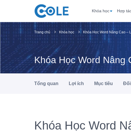
Khóa học
Hợp tá
Trang chủ
Khóa học
Khóa Học Word Nâng Cao –
Khóa Học Word Nâng
Tổng quan
Lợi ích
Mục tiêu
Đối
Khóa Học Word N