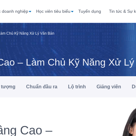
c doanh nghiệp
Học viên tiêu biểu
Tuyển dụng
Tin tức & Sự k
 Làm Chủ Kỹ Năng Xử Lý Văn Bản
 Cao – Làm Chủ Kỹ Năng Xử Lý
 tượng
Chuẩn đầu ra
Lộ trình
Giảng viên
D
âng Cao –