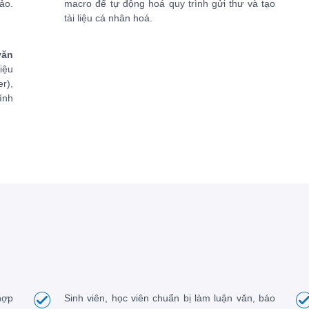
ảo.
macro để tự động hoá quy trình gửi thư và tạo
tài liệu cá nhân hoá.
văn
iệu
r),
ính
hợp
Sinh viên, học viên chuẩn bị làm luận văn, báo