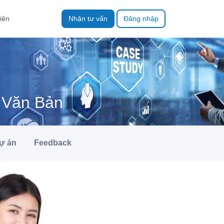
iện
Nhận tư vấn
Đăng nhập
 Văn Bản
ự án
Feedback