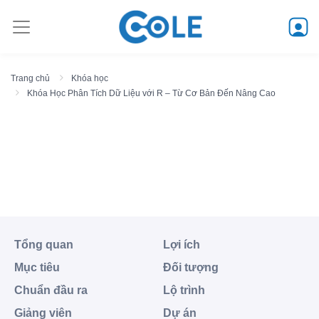
Trang chủ
Khóa học
Khóa Học Phân Tích Dữ Liệu với R – Từ Cơ Bản Đến Nâng Cao
Khóa Học Phân Tích Dữ
Liệu với R – Từ Cơ Bản Đến
Nâng Cao
Tổng quan
Lợi ích
Mục tiêu
Đối tượng
Chuẩn đầu ra
Lộ trình
Giảng viên
Dự án