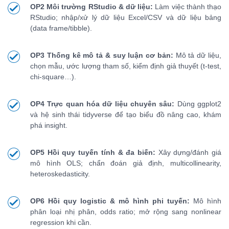
OP2 Môi trường RStudio & dữ liệu:
Làm việc thành thạo
RStudio; nhập/xử lý dữ liệu Excel/CSV và dữ liệu bảng
(data frame/tibble).
OP3 Thống kê mô tả & suy luận cơ bản:
Mô tả dữ liệu,
chọn mẫu, ước lượng tham số, kiểm định giả thuyết (t-test,
chi-square…).
OP4 Trực quan hóa dữ liệu chuyên sâu:
Dùng ggplot2
và hệ sinh thái tidyverse để tạo biểu đồ nâng cao, khám
phá insight.
OP5 Hồi quy tuyến tính & đa biến:
Xây dựng/đánh giá
mô hình OLS; chẩn đoán giả định, multicollinearity,
heteroskedasticity.
OP6 Hồi quy logistic & mô hình phi tuyến:
Mô hình
phân loại nhị phân, odds ratio; mở rộng sang nonlinear
regression khi cần.