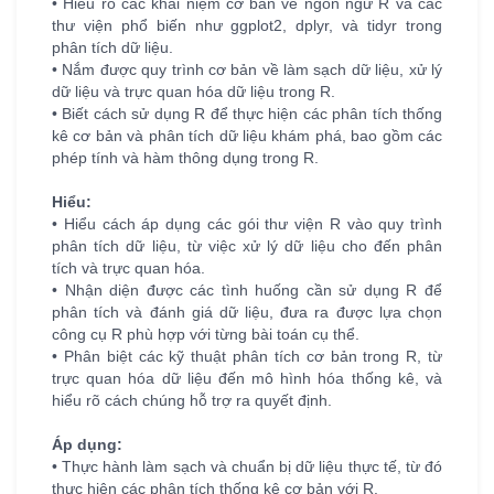
• Hiểu rõ các khái niệm cơ bản về ngôn ngữ R và các
thư viện phổ biến như ggplot2, dplyr, và tidyr trong
phân tích dữ liệu.
• Nắm được quy trình cơ bản về làm sạch dữ liệu, xử lý
dữ liệu và trực quan hóa dữ liệu trong R.
• Biết cách sử dụng R để thực hiện các phân tích thống
kê cơ bản và phân tích dữ liệu khám phá, bao gồm các
phép tính và hàm thông dụng trong R.
Hiểu:
• Hiểu cách áp dụng các gói thư viện R vào quy trình
phân tích dữ liệu, từ việc xử lý dữ liệu cho đến phân
tích và trực quan hóa.
• Nhận diện được các tình huống cần sử dụng R để
phân tích và đánh giá dữ liệu, đưa ra được lựa chọn
công cụ R phù hợp với từng bài toán cụ thể.
• Phân biệt các kỹ thuật phân tích cơ bản trong R, từ
trực quan hóa dữ liệu đến mô hình hóa thống kê, và
hiểu rõ cách chúng hỗ trợ ra quyết định.
Áp dụng:
• Thực hành làm sạch và chuẩn bị dữ liệu thực tế, từ đó
thực hiện các phân tích thống kê cơ bản với R.