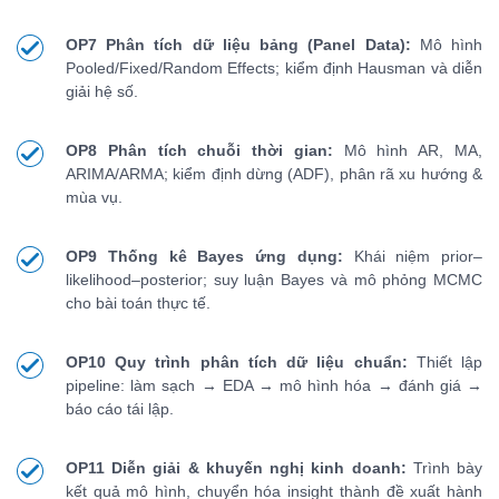
OP7 Phân tích dữ liệu bảng (Panel Data):
Mô hình
Pooled/Fixed/Random Effects; kiểm định Hausman và diễn
giải hệ số.
OP8 Phân tích chuỗi thời gian:
Mô hình AR, MA,
ARIMA/ARMA; kiểm định dừng (ADF), phân rã xu hướng &
mùa vụ.
OP9 Thống kê Bayes ứng dụng:
Khái niệm prior–
likelihood–posterior; suy luận Bayes và mô phỏng MCMC
cho bài toán thực tế.
OP10 Quy trình phân tích dữ liệu chuẩn:
Thiết lập
pipeline: làm sạch → EDA → mô hình hóa → đánh giá →
báo cáo tái lập.
OP11 Diễn giải & khuyến nghị kinh doanh:
Trình bày
kết quả mô hình, chuyển hóa insight thành đề xuất hành