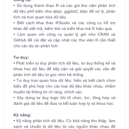
• Sử dụng thành thạo R và các gói thư viện phân tích
dữ liệu phổ biến như dplyr, ggplot2, tidyr để xử lý, phân
tích và trực quan hóa dữ liệu.
• Biết cách khai thác RStudio và các công cụ hỗ trợ
khác để viết mã, kiểm thử và triển khai mã R hiệu quả.
• Làm quen với công cụ quản lý gói như CRAN và
GitHub để cài đặt và cập nhật các thư viện R cần thiết
cho các dự án phân tích.
Tư duy:
• Phát triển tư duy phân tích dữ liệu, tư duy thống kê và
khoa học dữ liệu để tiếp cận và giải quyết các vấn đề
phân tích dữ liệu từ góc nhìn hệ thống.
• Tư duy trực quan hóa dữ liệu: hiểu và biết cách chọn
biểu đồ phù hợp cho các loại dữ liệu khác nhau, nhằm
truyền tải thông tin rõ ràng, chính xác.
• Xây dựng tư duy logic khi tổ chức, lọc, tổng hợp và
đánh giá dữ liệu để đưa ra kết luận hợp lý và khoa học.
Kỹ năng:
• Kỹ năng phân tích dữ liệu: Có khả năng thu thập, làm
sạch và chuẩn bị dữ liệu từ các nguồn khác nhau để