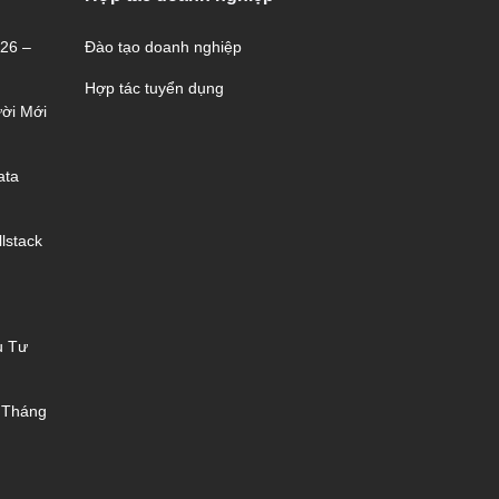
026 –
Đào tạo doanh nghiệp
Hợp tác tuyển dụng
ời Mới
ata
lstack
u Tư
 Tháng