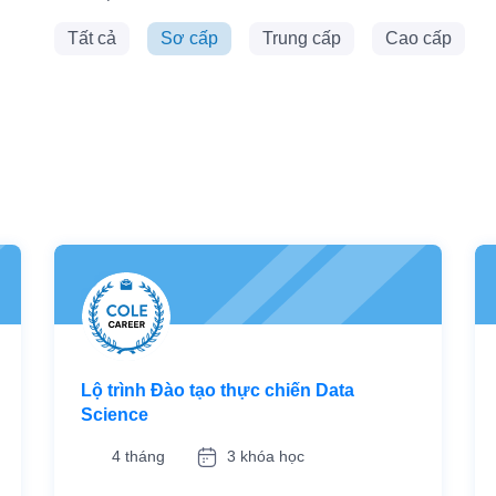
Tất cả
Sơ cấp
Trung cấp
Cao cấp
Lộ trình Đào tạo thực chiến Data
Science
4 tháng
3 khóa học