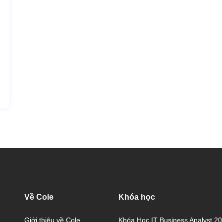
Về Cole
Khóa học
Giới thiệu về Cole
Khóa Học IT Business Analyst 2