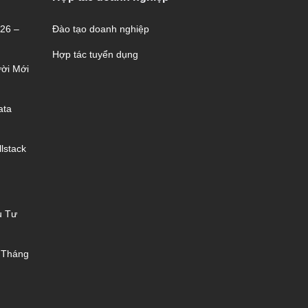
026 –
Đào tạo doanh nghiệp
Hợp tác tuyển dụng
ời Mới
ata
lstack
u Tư
 Tháng