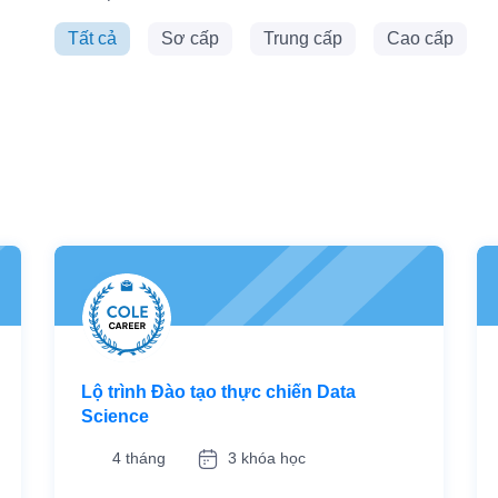
Tất cả
Sơ cấp
Trung cấp
Cao cấp
Lộ trình Đào tạo thực chiến Data
Science
4 tháng
3 khóa học