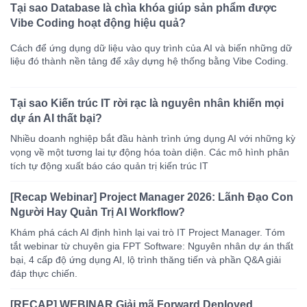
Tại sao Database là chìa khóa giúp sản phẩm được
Vibe Coding hoạt động hiệu quả?
Cách để ứng dụng dữ liệu vào quy trình của AI và biến những dữ
liệu đó thành nền tảng để xây dựng hệ thống bằng Vibe Coding.
Tại sao Kiến trúc IT rời rạc là nguyên nhân khiến mọi
dự án AI thất bại?
Nhiều doanh nghiệp bắt đầu hành trình ứng dụng AI với những kỳ
vọng về một tương lai tự động hóa toàn diện. Các mô hình phân
tích tự động xuất báo cáo quản trị kiến trúc IT
[Recap Webinar] Project Manager 2026: Lãnh Đạo Con
Người Hay Quản Trị AI Workflow?
Khám phá cách AI định hình lại vai trò IT Project Manager. Tóm
tắt webinar từ chuyên gia FPT Software: Nguyên nhân dự án thất
bại, 4 cấp độ ứng dụng AI, lộ trình thăng tiến và phần Q&A giải
đáp thực chiến.
[RECAP] WEBINAR Giải mã Forward Deployed