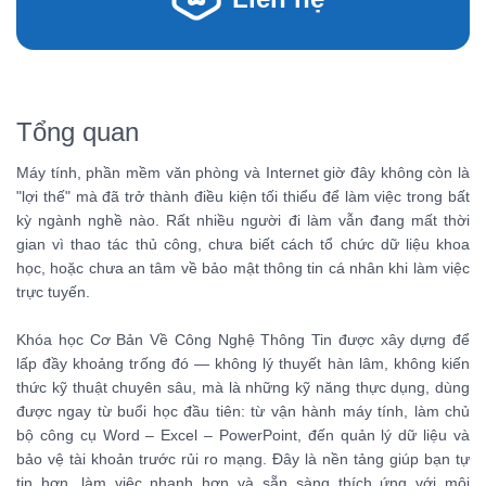
Tổng quan
Máy tính, phần mềm văn phòng và Internet giờ đây không còn là
"lợi thế" mà đã trở thành điều kiện tối thiểu để làm việc trong bất
kỳ ngành nghề nào. Rất nhiều người đi làm vẫn đang mất thời
gian vì thao tác thủ công, chưa biết cách tổ chức dữ liệu khoa
học, hoặc chưa an tâm về bảo mật thông tin cá nhân khi làm việc
trực tuyến.
Khóa học Cơ Bản Về Công Nghệ Thông Tin được xây dựng để
lấp đầy khoảng trống đó — không lý thuyết hàn lâm, không kiến
thức kỹ thuật chuyên sâu, mà là những kỹ năng thực dụng, dùng
được ngay từ buổi học đầu tiên: từ vận hành máy tính, làm chủ
bộ công cụ Word – Excel – PowerPoint, đến quản lý dữ liệu và
bảo vệ tài khoản trước rủi ro mạng. Đây là nền tảng giúp bạn tự
tin hơn, làm việc nhanh hơn và sẵn sàng thích ứng với môi