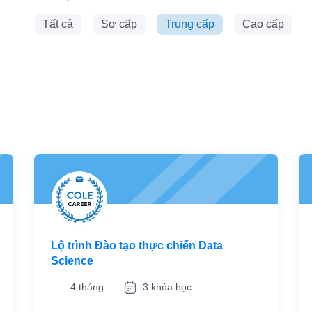
Tất cả
Sơ cấp
Trung cấp
Cao cấp
Lộ trình Đào tạo thực chiến Data
Science
4 tháng
3 khóa học