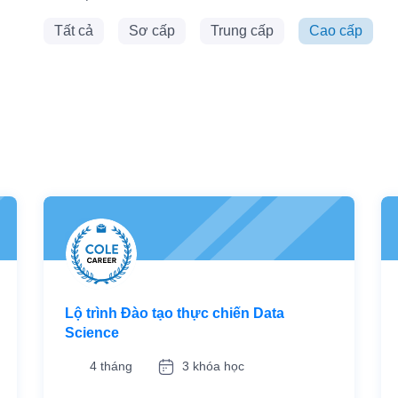
Tất cả
Sơ cấp
Trung cấp
Cao cấp
Lộ trình Đào tạo thực chiến Data
Science
4 tháng
3 khóa học