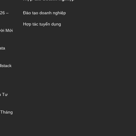
026 –
Đào tạo doanh nghiệp
Hợp tác tuyển dụng
ời Mới
ata
lstack
u Tư
 Tháng