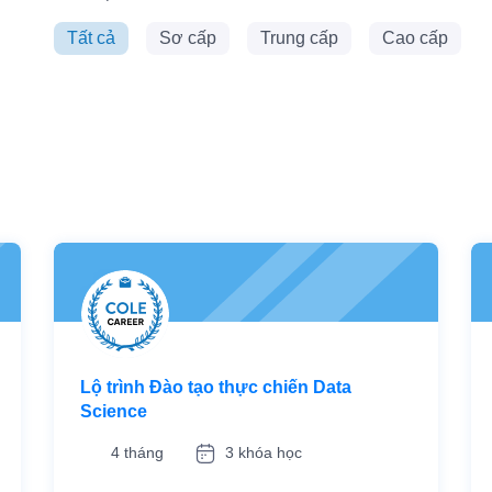
Tất cả
Sơ cấp
Trung cấp
Cao cấp
Lộ trình Đào tạo thực chiến Data
Science
4 tháng
3 khóa học