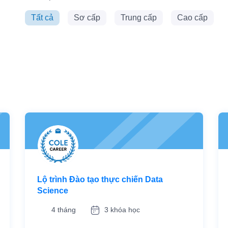
Tất cả
Sơ cấp
Trung cấp
Cao cấp
Lộ trình Đào tạo thực chiến Data
Science
4 tháng
3 khóa học