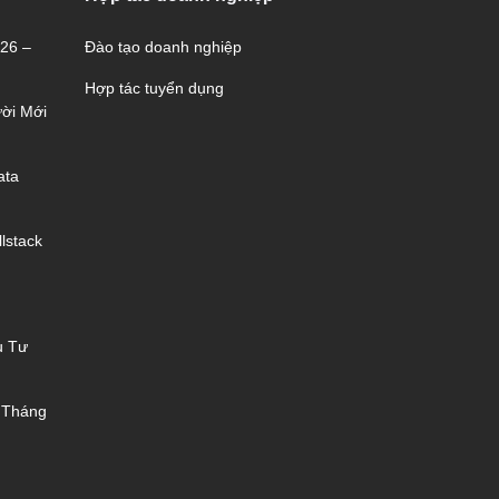
026 –
Đào tạo doanh nghiệp
Hợp tác tuyển dụng
ời Mới
ata
lstack
u Tư
 Tháng