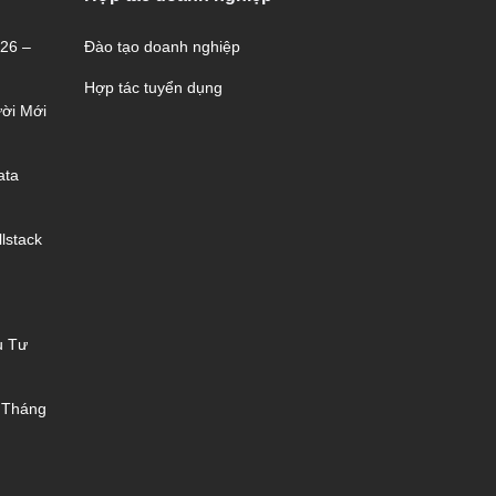
026 –
Đào tạo doanh nghiệp
Hợp tác tuyển dụng
ời Mới
ata
lstack
u Tư
 Tháng