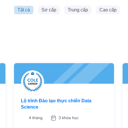
Tất cả
Sơ cấp
Trung cấp
Cao cấp
Lộ trình Đào tạo thực chiến Data
Science
4 tháng
3 khóa học