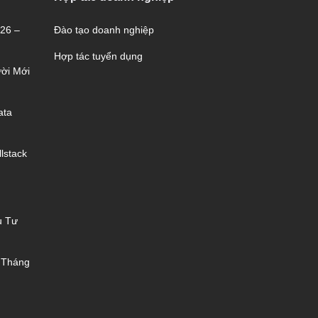
026 –
Đào tạo doanh nghiệp
Hợp tác tuyển dụng
ời Mới
ata
lstack
u Tư
 Tháng