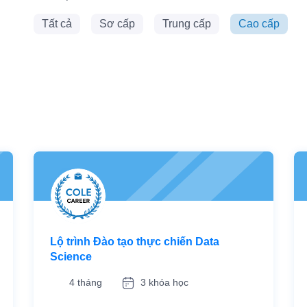
Tất cả
Sơ cấp
Trung cấp
Cao cấp
Lộ trình Đào tạo thực chiến Data
Science
4 tháng
3 khóa học