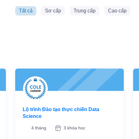
Tất cả
Sơ cấp
Trung cấp
Cao cấp
Lộ trình Đào tạo thực chiến Data
Science
4 tháng
3 khóa học