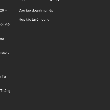
026 –
Đào tạo doanh nghiệp
Hợp tác tuyển dụng
ời Mới
ata
lstack
u Tư
 Tháng