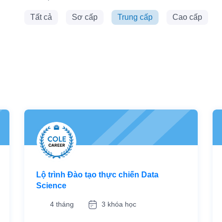
Tất cả
Sơ cấp
Trung cấp
Cao cấp
Lộ trình Đào tạo thực chiến Data
Science
4 tháng
3 khóa học