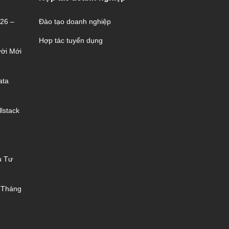
026 –
Đào tạo doanh nghiệp
Hợp tác tuyển dụng
ời Mới
ata
lstack
u Tư
 Tháng