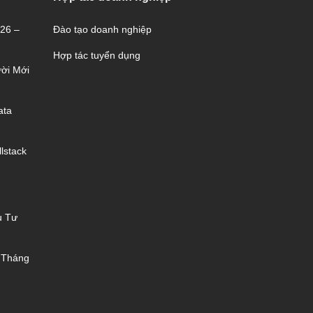
026 –
Đào tạo doanh nghiệp
Hợp tác tuyển dụng
ời Mới
ata
lstack
u Tư
 Tháng