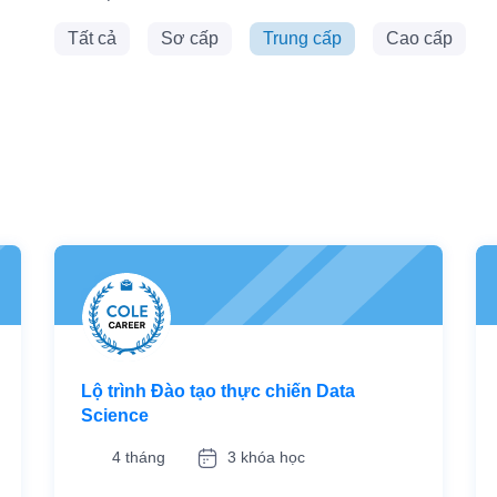
Tất cả
Sơ cấp
Trung cấp
Cao cấp
Lộ trình Đào tạo thực chiến Data
Science
4 tháng
3 khóa học