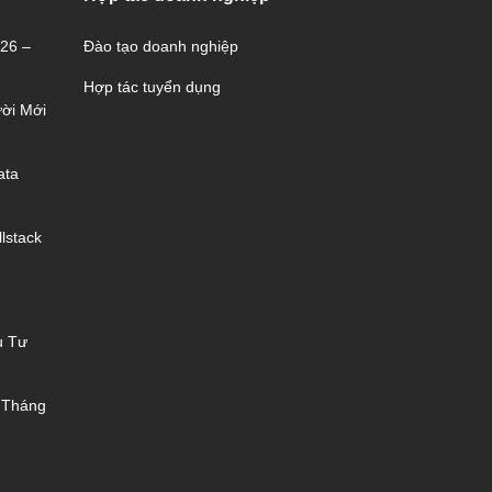
026 –
Đào tạo doanh nghiệp
Hợp tác tuyển dụng
ời Mới
ata
lstack
u Tư
 Tháng